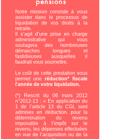
pensions
Notre mission consiste à vous
assister dans le processus de
liquidation de vos droits à la
retraite.
Il s’agit d’une prise en charge
administrative qui vous
soulagera des nombreuses
démarches longues et
fastidieuses auxquelles il
faudrait vous soumettre.
Le coût de cette prestation vous
permet une
réduction* fiscale
l'année de votre liquidation.
(*) Rescrit du 06 mars 2012
n°2012-13 : « En application du
1 de l’article 13 du CGI, sont
admises en déduction, pour la
détermination du revenu
imposable à l’impôt sur le
revenu, les dépenses effectuées
en vue de l’acquisition ou de la