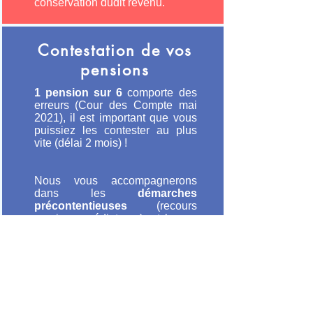
conservation dudit revenu.
Contestation de vos
pensions
1 pension sur 6
comporte des
erreurs (Cour des Compte mai
2021), il est important que vous
puissiez les contester au plus
vite (délai 2 mois) !
Nous vous accompagnerons
dans les
démarches
précontentieuses
(recours
gracieux, médiateurs), et le cas
échéant, en partenariat avec un
cabinet d'avocat
nous saisirons
les tribunaux compétents.
Demande de réversion