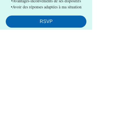
•Avantages-inconvénients de ses dispositifs
•Avoir des réponses adaptées à ma situation
RSVP
Heure et lieu
Heure à définir
En ligne
RSVP
Partager cet événement