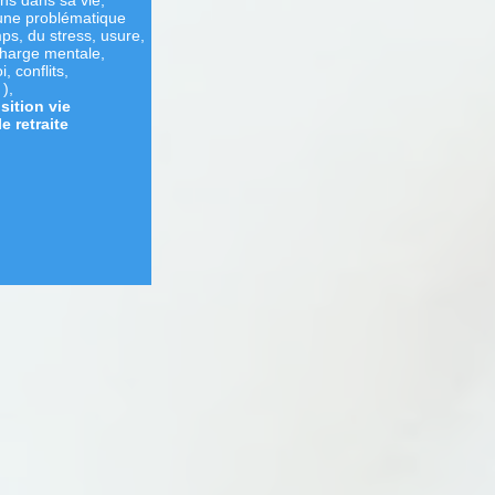
ns dans sa vie,
'une problématique
ps, du stress, usure,
charge mentale,
, conflits,
),
sition vie
e retraite