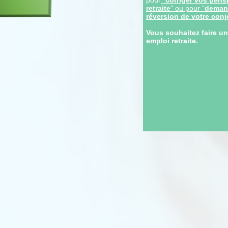
pour
"
corriger vos pens
retraite
" ou pour "
demand
réversion de votre conj
Vous souhaitez faire u
emploi retraite.