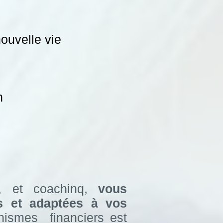
ouvelle vie
n
le, et coachinq,
vous
es et adaptées à vos
anismes financiers est