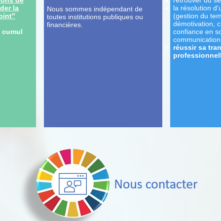
ions de
retrouver du se
er la
la résolution d
Nous sommes indépendant de
oint"
(gestion du tem
toutes institutions publiques ou
démotivation, 
financières.
n cumul
confiance en soi
communication 
réussir sa tran
professionnell