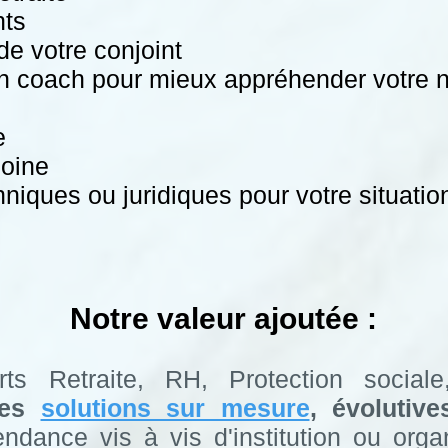
nts
e votre conjoint
 coach pour mieux appréhender votre n
e
moine
niques ou juridiques pour votre situatio
Notre valeur ajoutée :
rts Retraite, RH, Protection socia
des
solutions sur mesure
, évolutiv
endance vis à vis d'institution ou org