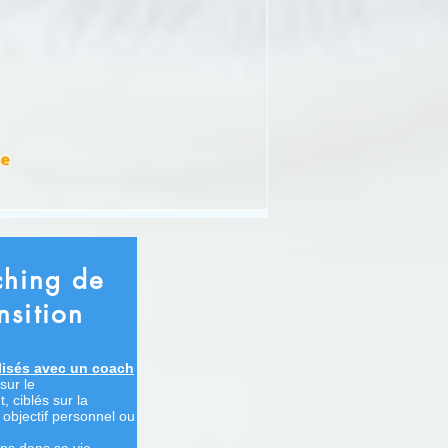
hing de
nsition
alisés avec un coach
sur le
 ciblés sur la
n objectif personnel ou