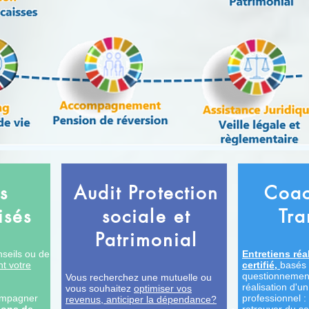
s
Audit Protection
Coac
isés
sociale et
Tra
Patrimonial
seils ou de
Entretiens ré
t votre
certifié,
basés 
questionnement,
Vous recherchez une mutuelle ou
réalisation d'u
vous souhaitez
optimiser vos
ompagner
professionnel :
revenus, anticiper la dépendance?