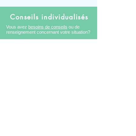
Conseils individualisés
Vous avez
besoins de conseils
ou de
renseignement concernant votre situation?
Vous souhaitez
être accompagner
pour
"
corriger vos pensions de retraite
" ou
pour "
demander la réversion de votre
conjoint"
Vous souhaitez faire un cumul emploi
retraite.
Audit Protection sociale
et Patrimonial
Vous recherchez une
mutuelle ou vous